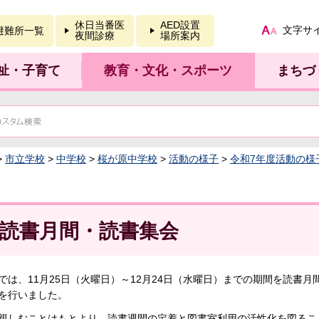
報を開く
休日当番医
AED設置
文字サ
避難所一覧
夜間診療
場所案内
祉・子育て
教育・文化・スポーツ
まちづ
>
市立学校
>
中学校
>
桜が原中学校
>
活動の様子
>
令和7年度活動の様
読書月間・読書集会
では、11月25日（火曜日）～12月24日（水曜日）までの期間を読書
を行いました。
親しむことはもとより、読書週間の定着と図書室利用の活性化を図るこ