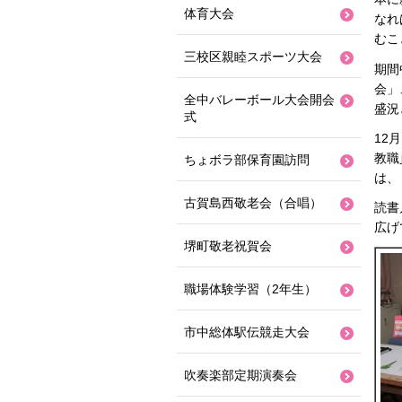
体育大会
なれ
むこ
三校区親睦スポーツ大会
期間
会」
全中バレーボール大会開会
盛況
式
12
教職
ちょボラ部保育園訪問
は、
古賀島西敬老会（合唱）
読書
広げ
堺町敬老祝賀会
職場体験学習（2年生）
市中総体駅伝競走大会
吹奏楽部定期演奏会