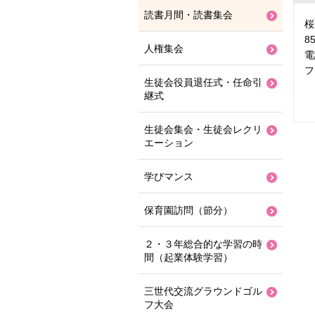
読書月間・読書集会
桜
8
人権集会
電
フ
生徒会役員退任式・任命引
継式
生徒会集会・生徒会レクリ
エーション
学びマンス
保育園訪問（節分）
２・３年総合的な学習の時
間（起業体験学習）
三世代交流グラウンドゴル
フ大会