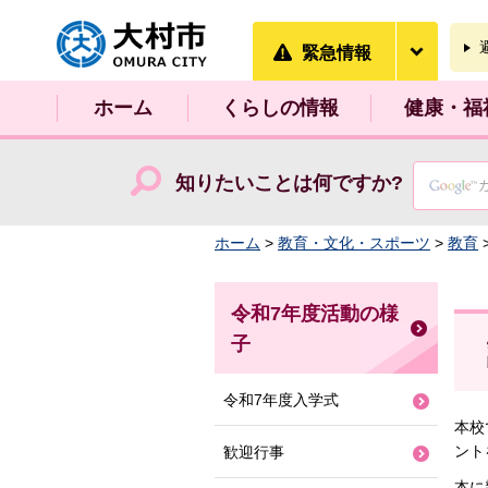
大村市
緊急情
緊急情報
ホーム
くらしの情報
健康・福
知りたいことは何ですか?
ホーム
>
教育・文化・スポーツ
>
教育
令和7年度活動の様
子
令和7年度入学式
本校
ント
歓迎行事
本に