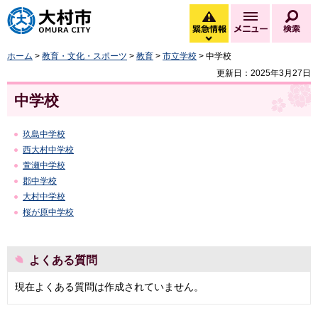
大村市
緊急情報
メニュー
検
緊急情報を開く
ホーム
>
教育・文化・スポーツ
>
教育
>
市立学校
> 中学校
更新日：2025年3月27日
中学校
玖島中学校
西大村中学校
萱瀬中学校
郡中学校
大村中学校
桜が原中学校
よくある質問
現在よくある質問は作成されていません。