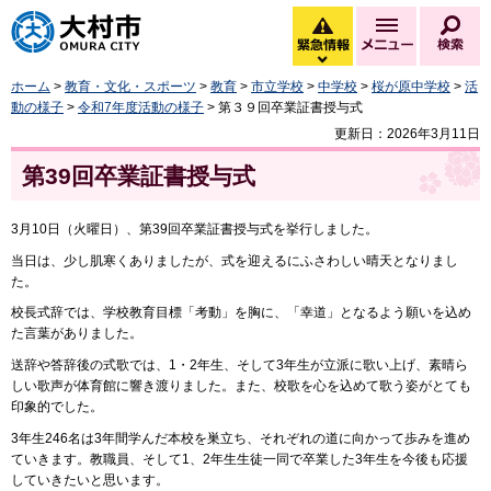
大村市
緊急情報
メニュー
検
緊急情報を開く
ホーム
>
教育・文化・スポーツ
>
教育
>
市立学校
>
中学校
>
桜が原中学校
>
活
動の様子
>
令和7年度活動の様子
> 第３９回卒業証書授与式
更新日：2026年3月11日
第39回卒業証書授与式
3月10日（火曜日）、第39回卒業証書授与式を挙行しました。
当日は、少し肌寒くありましたが、式を迎えるにふさわしい晴天となりまし
た。
校長式辞では、学校教育目標「考動」を胸に、「幸道」となるよう願いを込め
た言葉がありました。
送辞や答辞後の式歌では、1・2年生、そして3年生が立派に歌い上げ、素晴ら
しい歌声が体育館に響き渡りました。また、校歌を心を込めて歌う姿がとても
印象的でした。
3年生246名は3年間学んだ本校を巣立ち、それぞれの道に向かって歩みを進め
ていきます。教職員、そして1、2年生生徒一同で卒業した3年生を今後も応援
していきたいと思います。