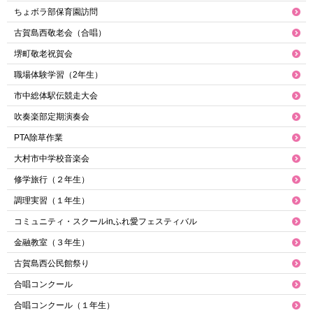
ちょボラ部保育園訪問
古賀島西敬老会（合唱）
堺町敬老祝賀会
職場体験学習（2年生）
市中総体駅伝競走大会
吹奏楽部定期演奏会
PTA除草作業
大村市中学校音楽会
修学旅行（２年生）
調理実習（１年生）
コミュニティ・スクールinふれ愛フェスティバル
金融教室（３年生）
古賀島西公民館祭り
合唱コンクール
合唱コンクール（１年生）