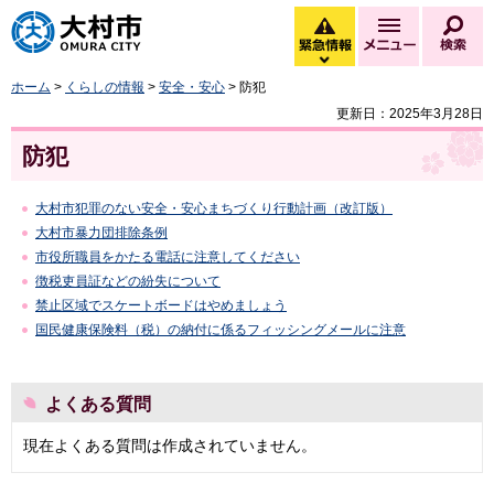
大村市
緊急情報
メニュー
検
緊急情報を開く
ホーム
>
くらしの情報
>
安全・安心
> 防犯
更新日：2025年3月28日
防犯
大村市犯罪のない安全・安心まちづくり行動計画（改訂版）
大村市暴力団排除条例
市役所職員をかたる電話に注意してください
徴税吏員証などの紛失について
禁止区域でスケートボードはやめましょう
国民健康保険料（税）の納付に係るフィッシングメールに注意
よくある質問
現在よくある質問は作成されていません。