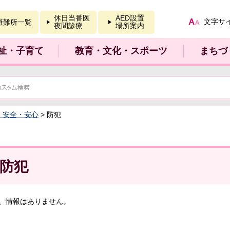
報を開く
休日当番医
AED設置
文字サ
避難所一覧
夜間診療
場所案内
祉・子育て
教育・文化・スポーツ
まちづ
：安全・安心
> 防犯
防犯
、情報はありません。