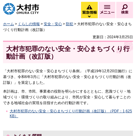
大村市
緊急情報
メニュー
検
緊急情報を開く
ホーム
>
くらしの情報
>
安全・安心
>
防犯
> 大村市犯罪のない安全・安心まち
づくり行動計画（改訂版）
更新日：2024年3月25日
大村市犯罪のない安全・安心まちづくり行
動計画（改訂版）
「大村市犯罪のない安全・安心まちづくり条例」（平成19年12月20日施行）に
基づき、令和6年3月に「大村市犯罪のない安全・安心まちづくり行動計画（改
訂版）」を策定しました。
本計画は、市、市民、事業者の役割を明らかにするとともに、意識づくり・地
域づくり・環境づくりの取り組みにより、市民が安全・安心して暮らすことの
できる地域社会の実現を目指すための行動計画です。
大村市犯罪のない安全・安心まちづくり行動計画（改訂版）（PDF：1,625
KB）