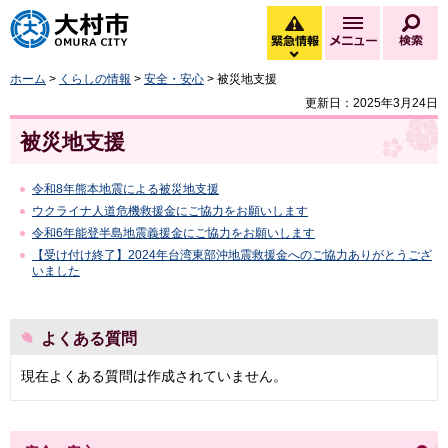
大村市
緊急情報
メニュー
検
緊急情報を開く
ホーム
>
くらしの情報
>
安全・安心
> 被災地支援
更新日：2025年3月24日
被災地支援
令和8年熊本地震による被災地支援
ウクライナ人道危機救援金にご協力をお願いします
令和6年能登半島地震義援金にご協力をお願いします
【受け付け終了】2024年台湾東部沖地震救援金へのご協力ありがとうござ
いました
よくある質問
現在よくある質問は作成されていません。