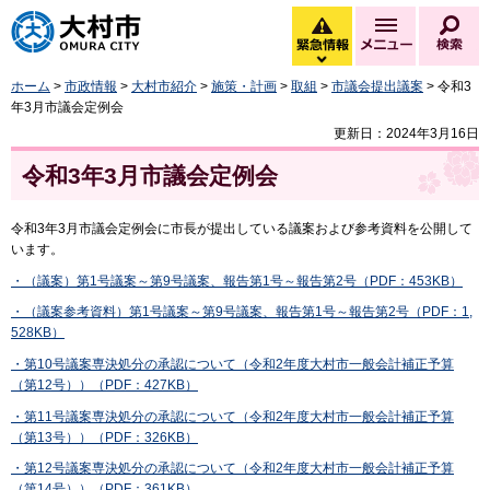
大村市
緊急情報
メニュー
検
緊急情報を開く
ホーム
>
市政情報
>
大村市紹介
>
施策・計画
>
取組
>
市議会提出議案
> 令和3
年3月市議会定例会
更新日：2024年3月16日
令和3年3月市議会定例会
令和3年3月市議会定例会に市長が提出している議案および参考資料を公開して
います。
・（議案）第1号議案～第9号議案、報告第1号～報告第2号（PDF：453KB）
・（議案参考資料）第1号議案～第9号議案、報告第1号～報告第2号（PDF：1,
528KB）
・第10号議案専決処分の承認について（令和2年度大村市一般会計補正予算
（第12号））（PDF：427KB）
・第11号議案専決処分の承認について（令和2年度大村市一般会計補正予算
（第13号））（PDF：326KB）
・第12号議案専決処分の承認について（令和2年度大村市一般会計補正予算
（第14号））（PDF：361KB）