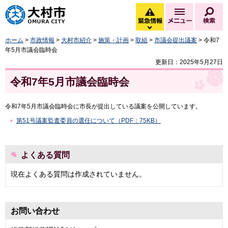
大村市
緊急情報
メニュー
検
緊急情報を開く
ホーム
>
市政情報
>
大村市紹介
>
施策・計画
>
取組
>
市議会提出議案
> 令和7
年5月市議会臨時会
更新日：2025年5月27日
令和7年5月市議会臨時会
令和7年5月市議会臨時会に市長が提出している議案を公開しています。
第51号議案監査委員の選任について（PDF：75KB）
よくある質問
現在よくある質問は作成されていません。
お問い合わせ