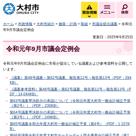
大村市
緊急情報
メニュー
検
緊急情報を開く
ホーム
>
市政情報
>
大村市紹介
>
施策・計画
>
取組
>
市議会提出議案
> 令和元
年9月市議会定例会
更新日：2025年9月25日
令和元年9月市議会定例会
令和元年9月市議会定例会に市長が提出している議案および参考資料を公開して
います。
（議案）第48号議案～第62号議案、報告第12号～報告第13号（PDF：294
KB）
（議案参考資料）第48号議案～第62号議案、報告第12号～報告第13号（P
DF：14,044KB）
第63号議案専決処分の承認について（令和元年度大村市一般会計補正予算
（第2号））（PDF：230KB）
第64号議案専決処分の承認について（令和元年度大村市一般会計補正予算
（第3号））（PDF：249KB）
第65号議案令和元年度大村市一般会計補正予算（第4号）（PDF：1,157K
B）
第66号議案令和元年度大村市モーターボート競走事業会計補正予算（第2