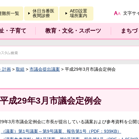
報を開く
休日当番医
AED設置
文字サ
避難所一覧
夜間診療
場所案内
祉・子育て
教育・文化・スポーツ
まちづ
・計画
>
取組
>
市議会提出議案
> 平成29年3月市議会定例会
平成29年3月市議会定例会
29年3月市議会定例会に市長が提出している議案および参考資料を公開
（議案）第1号議案～第9号議案、報告第1号（PDF：939KB）