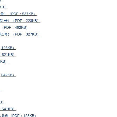
）
KB）
）（PDF：537KB）
号）（PDF：223KB）
PDF：492KB）
号）（PDF：327KB）
126KB）
521KB）
KB）
042KB）
）
B）
541KB）
例（PDF：128KB）