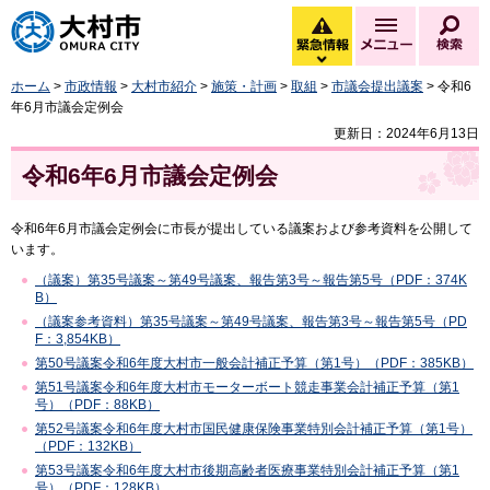
大村市
緊急情報
メニュー
検
緊急情報を開く
ホーム
>
市政情報
>
大村市紹介
>
施策・計画
>
取組
>
市議会提出議案
> 令和6
年6月市議会定例会
更新日：2024年6月13日
令和6年6月市議会定例会
令和6年6月市議会定例会に市長が提出している議案および参考資料を公開して
います。
（議案）第35号議案～第49号議案、報告第3号～報告第5号（PDF：374K
B）
（議案参考資料）第35号議案～第49号議案、報告第3号～報告第5号（PD
F：3,854KB）
第50号議案令和6年度大村市一般会計補正予算（第1号）（PDF：385KB）
第51号議案令和6年度大村市モーターボート競走事業会計補正予算（第1
号）（PDF：88KB）
第52号議案令和6年度大村市国民健康保険事業特別会計補正予算（第1号）
（PDF：132KB）
第53号議案令和6年度大村市後期高齢者医療事業特別会計補正予算（第1
号）（PDF：128KB）