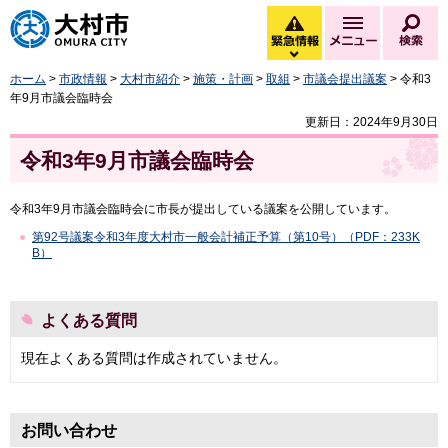
大村市
緊急情報
メニュー
検
緊急情報を開く
ホーム
>
市政情報
>
大村市紹介
>
施策・計画
>
取組
>
市議会提出議案
> 令和3
年9月市議会臨時会
更新日：2024年9月30日
令和3年9月市議会臨時会
令和3年9月市議会臨時会に市長が提出している議案を公開しています。
第92号議案令和3年度大村市一般会計補正予算（第10号）（PDF：233K
B）
よくある質問
現在よくある質問は作成されていません。
お問い合わせ