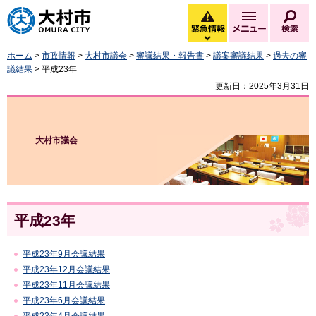
大村市
緊急情報
メニュー
検
緊急情報を開く
ホーム
>
市政情報
>
大村市議会
>
審議結果・報告書
>
議案審議結果
>
過去の審
議結果
> 平成23年
更新日：2025年3月31日
大村市議会
平成23年
平成23年9月会議結果
平成23年12月会議結果
平成23年11月会議結果
平成23年6月会議結果