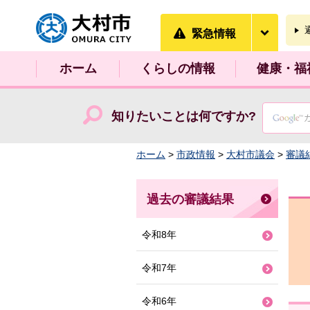
大村市
緊急情
緊急情報
ホーム
くらしの情報
健康・福
知りたいことは何ですか?
ホーム
>
市政情報
>
大村市議会
>
審議
過去の審議結果
令和8年
令和7年
令和6年