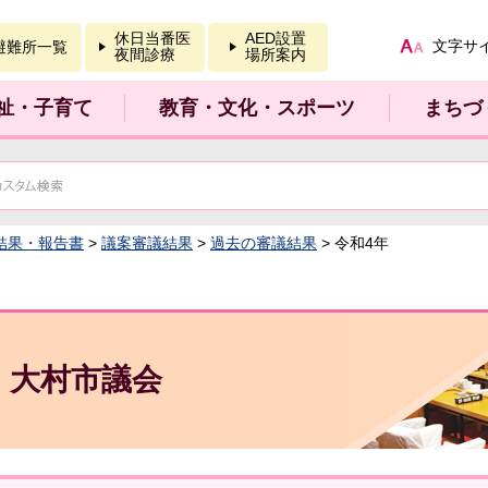
報を開く
休日当番医
AED設置
文字サ
避難所一覧
夜間診療
場所案内
祉・子育て
教育・文化・スポーツ
まちづ
結果・報告書
>
議案審議結果
>
過去の審議結果
> 令和4年
大村市議会