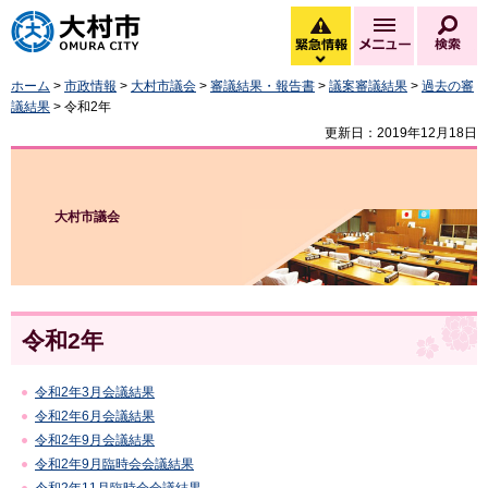
大村市
緊急情報
メニュー
検
緊急情報を開く
ホーム
>
市政情報
>
大村市議会
>
審議結果・報告書
>
議案審議結果
>
過去の審
議結果
> 令和2年
更新日：2019年12月18日
大村市議会
令和2年
令和2年3月会議結果
令和2年6月会議結果
令和2年9月会議結果
令和2年9月臨時会会議結果