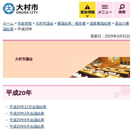
大村市
緊急情報
メニュー
検
緊急情報を開く
ホーム
>
市政情報
>
大村市議会
>
審議結果・報告書
>
議案審議結果
>
過去の審
議結果
> 平成20年
更新日：2025年3月31日
大村市議会
平成20年
平成20年12月会議結果
平成20年3月会議結果
平成20年9月会議結果
平成20年6月会議結果