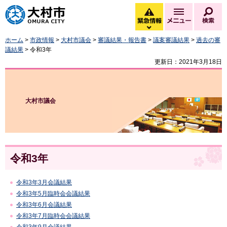
大村市
緊急情報
メニュー
検
緊急情報を開く
ホーム
>
市政情報
>
大村市議会
>
審議結果・報告書
>
議案審議結果
>
過去の審
議結果
> 令和3年
更新日：2021年3月18日
大村市議会
令和3年
令和3年3月会議結果
令和3年5月臨時会会議結果
令和3年6月会議結果
令和3年7月臨時会会議結果