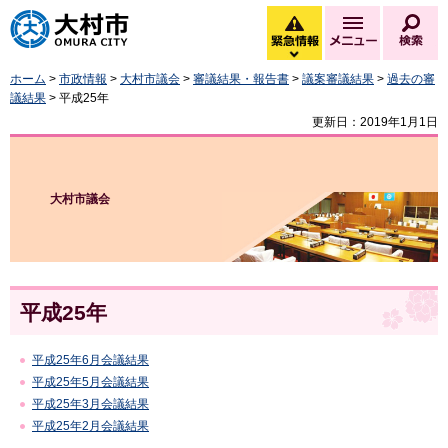
大村市
緊急情報
メニュー
検
緊急情報を開く
ホーム
>
市政情報
>
大村市議会
>
審議結果・報告書
>
議案審議結果
>
過去の審
議結果
> 平成25年
更新日：2019年1月1日
大村市議会
平成25年
平成25年6月会議結果
平成25年5月会議結果
平成25年3月会議結果
平成25年2月会議結果