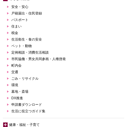
安全・安心
戸籍届出・住民登録
パスポート
住まい
税金
生活衛生・食の安全
ペット・動物
定例相談・消費生活相談
市民協働・男女共同参画・人権啓発
町内会
交通
ごみ・リサイクル
環境
墓地・斎場
DX推進
申請書ダウンロード
生活に役立つガイド集
健康・福祉・子育て