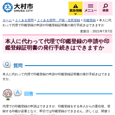
大村市
緊急情報
メニュー
検
緊急情報を開く
ホーム
>
よくある質問
>
よくある質問：戸籍・住民登録
>
印鑑登録
> 本人に代
わって代理で印鑑登録の申請や印鑑登録証明書の発行手続きはできますか
更新日：2021年7月7日
本人に代わって代理で印鑑登録の申請や印
鑑登録証明書の発行手続きはできますか
本人に代わって代理で印鑑登録の申請や印鑑登録証明書の発行手続きはできま
すか。
代理での印鑑登録の申請はできますが、印鑑登録をする本人からの委任状、登
録する印鑑が必要となり、即日では印鑑登録ができません。詳しくは、関連リ