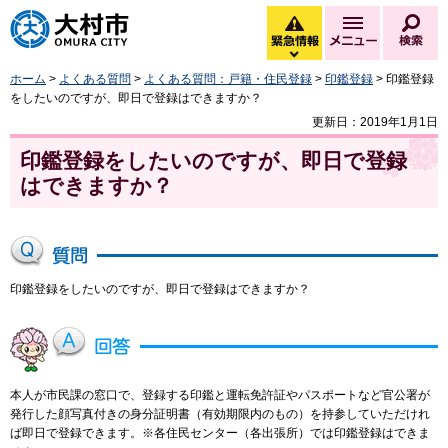
大村市
緊急情報
メニュー
検
緊急情報を開く
ホーム
>
よくある質問
>
よくある質問：戸籍・住民登録
>
印鑑登録
> 印鑑登録
をしたいのですが、即日で登録はできますか？
更新日：2019年1月1日
印鑑登録をしたいのですが、即日で登録
はできますか？
印鑑登録をしたいのですが、即日で登録はできますか？
本人が市民課の窓口で、登録する印鑑と運転免許証やパスポートなど官公署が
発行した顔写真付きの身分証明書（有効期限内のもの）を持参していただけれ
ば即日で登録できます。※各住民センター（各出張所）では印鑑登録はできま