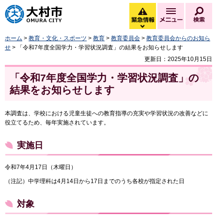
大村市
緊急情報
メニュー
検
緊急情報を開く
ホーム
>
教育・文化・スポーツ
>
教育
>
教育委員会
>
教育委員会からのお知ら
せ
> 「令和7年度全国学力・学習状況調査」の結果をお知らせします
更新日：2025年10月15日
「令和7年度全国学力・学習状況調査」の
結果をお知らせします
本調査は、学校における児童生徒への教育指導の充実や学習状況の改善などに
役立てるため、毎年実施されています。
実施日
令和7年4月17日（木曜日）
（注記）中学理科は4月14日から17日までのうち各校が指定された日
対象