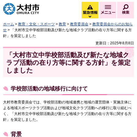
大村市
緊急情報
メニュー
検
緊急情報を開く
ホーム
>
教育・文化・スポーツ
>
教育
>
教育委員会
>
教育委員会からのお知ら
せ
> 「大村市立中学校部活動及び新たな地域クラブ活動の在り方等に関する方
針」を策定しました
更新日：2025年8月8日
「大村市立中学校部活動及び新たな地域ク
ラブ活動の在り方等に関する方針」を策定
しました
学校部活動の地域移行に向けて
大村市教育委員会では、学校部活動の地域連携と地域の運営団体・実施主体に
よる地域スポーツクラブ活動および地域文化クラブ活動への移行に取り組むべ
く、「大村市立中学校部活動及び新たな地域クラブ活動の在り方等に関する方
針」を策定しました。
背景