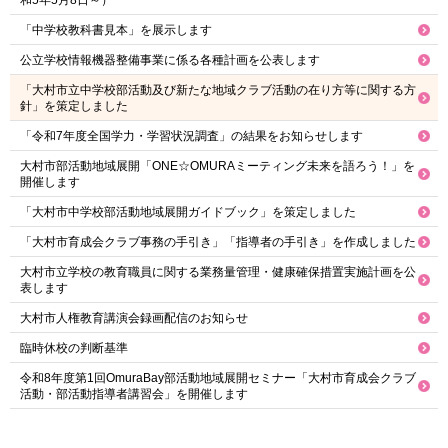
「中学校教科書見本」を展示します
公立学校情報機器整備事業に係る各種計画を公表します
「大村市立中学校部活動及び新たな地域クラブ活動の在り方等に関する方
針」を策定しました
「令和7年度全国学力・学習状況調査」の結果をお知らせします
大村市部活動地域展開「ONE☆OMURAミーティング未来を語ろう！」を
開催します
「大村市中学校部活動地域展開ガイドブック」を策定しました
「大村市育成会クラブ事務の手引き」「指導者の手引き」を作成しました
大村市立学校の教育職員に関する業務量管理・健康確保措置実施計画を公
表します
大村市人権教育講演会録画配信のお知らせ
臨時休校の判断基準
令和8年度第1回OmuraBay部活動地域展開セミナー「大村市育成会クラブ
活動・部活動指導者講習会」を開催します