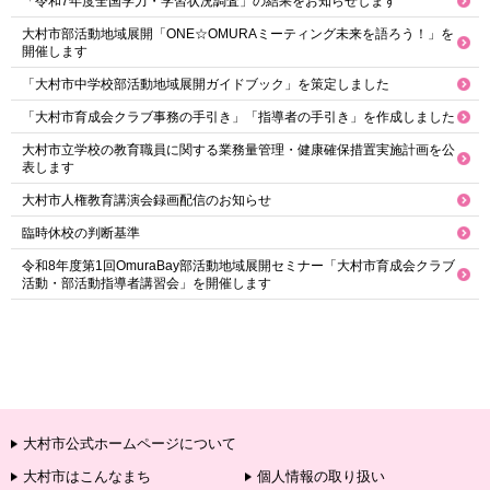
「令和7年度全国学力・学習状況調査」の結果をお知らせします
大村市部活動地域展開「ONE☆OMURAミーティング未来を語ろう！」を
開催します
「大村市中学校部活動地域展開ガイドブック」を策定しました
「大村市育成会クラブ事務の手引き」「指導者の手引き」を作成しました
大村市立学校の教育職員に関する業務量管理・健康確保措置実施計画を公
表します
大村市人権教育講演会録画配信のお知らせ
臨時休校の判断基準
令和8年度第1回OmuraBay部活動地域展開セミナー「大村市育成会クラブ
活動・部活動指導者講習会」を開催します
大村市公式ホームページについて
大村市はこんなまち
個人情報の取り扱い