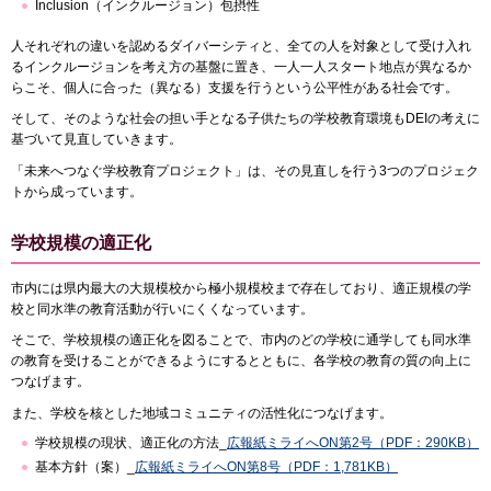
Inclusion（インクルージョン）包摂性
人それぞれの違いを認めるダイバーシティと、全ての人を対象として受け入れ
るインクルージョンを考え方の基盤に置き、一人一人スタート地点が異なるか
らこそ、個人に合った（異なる）支援を行うという公平性がある社会です。
そして、そのような社会の担い手となる子供たちの学校教育環境もDEIの考えに
基づいて見直していきます。
「未来へつなぐ学校教育プロジェクト」は、その見直しを行う3つのプロジェク
トから成っています。
学校規模の適正化
市内には県内最大の大規模校から極小規模校まで存在しており、適正規模の学
校と同水準の教育活動が行いにくくなっています。
そこで、学校規模の適正化を図ることで、市内のどの学校に通学しても同水準
の教育を受けることができるようにするとともに、各学校の教育の質の向上に
つなげます。
また、学校を核とした地域コミュニティの活性化につなげます。
学校規模の現状、適正化の方法_
広報紙ミライへON第2号（PDF：290KB）
基本方針（案）_
広報紙ミライへON第8号（PDF：1,781KB）