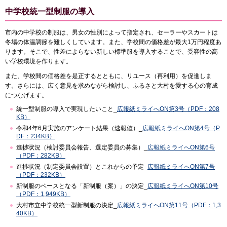
中学校統一型制服の導入
市内の中学校の制服は、男女の性別によって指定され、セーラーやスカートは
冬場の体温調節を難しくしています。また、学校間の価格差が最大1万円程度あ
ります。そこで、性差によらない新しい標準服を導入することで、受容性の高
い学校環境を作ります。
また、学校間の価格差を是正するとともに、リユース（再利用）を促進しま
す。さらには、広く意見を求めながら検討し、ふるさと大村を愛する心の育成
につなげます。
統一型制服の導入で実現したいこと_
広報紙ミライへON第3号（PDF：208
KB）
令和4年6月実施のアンケート結果（速報値）_
広報紙ミライへON第4号（P
DF：234KB）
進捗状況（検討委員会報告、選定委員の募集）_
広報紙ミライへON第6号
（PDF：282KB）
進捗状況（制定委員会設置）とこれからの予定_
広報紙ミライへON第7号
（PDF：232KB）
新制服のベースとなる「新制服（案）」の決定_
広報紙ミライへON第10号
（PDF：1,949KB）
大村市立中学校統一型新制服の決定_
広報紙ミライへON第11号（PDF：1,3
40KB）