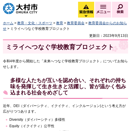
大村市
緊急情報
メニュー
検
緊急情報を開く
ホーム
>
教育・文化・スポーツ
>
教育
>
教育委員会
>
教育委員会からのお知ら
せ
> ミライへつなぐ学校教育プロジェクト
更新日：2023年9月13日
ミライへつなぐ学校教育プロジェクト
令和4年度から開始した「未来へつなぐ学校教育プロジェクト」についてお知ら
せします。
多様な人たちが互いを認め合い、それぞれの持ち
味を発揮して生き生きと活躍し、皆が温かく包み
込まれる社会をめざして
近年、DEI（ダイバーシティ、イクイティ、インクルージョン)という考え方が
広がりつつあります。
Diversity（ダイバーシティ）多様性
Equity（イクイティ）公平性