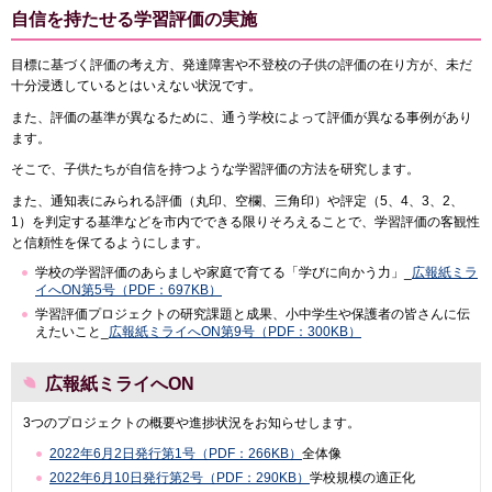
自信を持たせる学習評価の実施
目標に基づく評価の考え方、発達障害や不登校の子供の評価の在り方が、未だ
十分浸透しているとはいえない状況です。
また、評価の基準が異なるために、通う学校によって評価が異なる事例があり
ます。
そこで、子供たちが自信を持つような学習評価の方法を研究します。
また、通知表にみられる評価（丸印、空欄、三角印）や評定（5、4、3、2、
1）を判定する基準などを市内でできる限りそろえることで、学習評価の客観性
と信頼性を保てるようにします。
学校の学習評価のあらましや家庭で育てる「学びに向かう力」_
広報紙ミラ
イへON第5号（PDF：697KB）
学習評価プロジェクトの研究課題と成果、小中学生や保護者の皆さんに伝
えたいこと_
広報紙ミライへON第9号（PDF：300KB）
広報紙ミライへON
3つのプロジェクトの概要や進捗状況をお知らせします。
2022年6月2日発行第1号（PDF：266KB）
全体像
2022年6月10日発行第2号（PDF：290KB）
学校規模の適正化