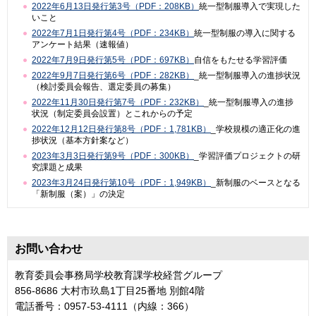
2022年6月13日発行第3号（PDF：208KB）
統一型制服導入で実現した
いこと
2022年7月1日発行第4号（PDF：234KB）
統一型制服の導入に関する
アンケート結果（速報値）
2022年7月9日発行第5号（PDF：697KB）
自信をもたせる学習評価
2022年9月7日発行第6号（PDF：282KB）
_統一型制服導入の進捗状況
（検討委員会報告、選定委員の募集）
2022年11月30日発行第7号（PDF：232KB）
_統一型制服導入の進捗
状況（制定委員会設置）とこれからの予定
2022年12月12日発行第8号（PDF：1,781KB）
_学校規模の適正化の進
捗状況（基本方針案など）
2023年3月3日発行第9号（PDF：300KB）
_学習評価プロジェクトの研
究課題と成果
2023年3月24日発行第10号（PDF：1,949KB）
_新制服のベースとなる
「新制服（案）」の決定
お問い合わせ
教育委員会事務局学校教育課学校経営グループ
856-8686 大村市玖島1丁目25番地 別館4階
電話番号：0957-53-4111（内線：366）