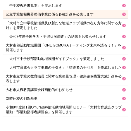
「中学校教科書見本」を展示します
公立学校情報機器整備事業に係る各種計画を公表します
「大村市立中学校部活動及び新たな地域クラブ活動の在り方等に関する方
針」を策定しました
「令和7年度全国学力・学習状況調査」の結果をお知らせします
大村市部活動地域展開「ONE☆OMURAミーティング未来を語ろう！」を
開催します
「大村市中学校部活動地域展開ガイドブック」を策定しました
「大村市育成会クラブ事務の手引き」「指導者の手引き」を作成しました
大村市立学校の教育職員に関する業務量管理・健康確保措置実施計画を公
表します
大村市人権教育講演会録画配信のお知らせ
臨時休校の判断基準
令和8年度第1回OmuraBay部活動地域展開セミナー「大村市育成会クラブ
活動・部活動指導者講習会」を開催します