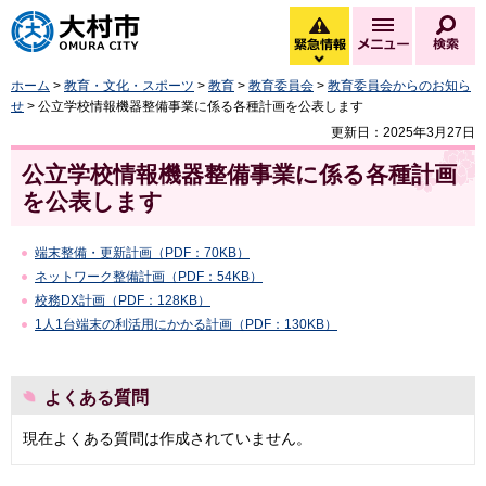
大村市
緊急情報
メニュー
検
緊急情報を開く
ホーム
>
教育・文化・スポーツ
>
教育
>
教育委員会
>
教育委員会からのお知ら
せ
> 公立学校情報機器整備事業に係る各種計画を公表します
更新日：2025年3月27日
公立学校情報機器整備事業に係る各種計画
を公表します
端末整備・更新計画（PDF：70KB）
ネットワーク整備計画（PDF：54KB）
校務DX計画（PDF：128KB）
1人1台端末の利活用にかかる計画（PDF：130KB）
よくある質問
現在よくある質問は作成されていません。