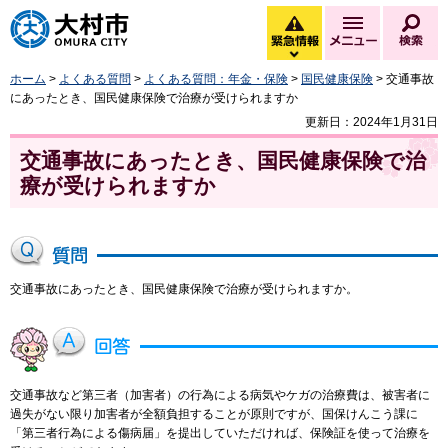
大村市
緊急情報
メニュー
検
緊急情報を開く
ホーム
>
よくある質問
>
よくある質問：年金・保険
>
国民健康保険
> 交通事故
にあったとき、国民健康保険で治療が受けられますか
更新日：2024年1月31日
交通事故にあったとき、国民健康保険で治
療が受けられますか
交通事故にあったとき、国民健康保険で治療が受けられますか。
交通事故など第三者（加害者）の行為による病気やケガの治療費は、被害者に
過失がない限り加害者が全額負担することが原則ですが、国保けんこう課に
「第三者行為による傷病届」を提出していただければ、保険証を使って治療を