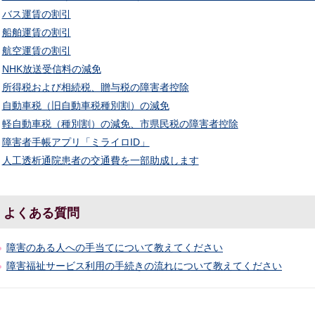
バス運賃の割引
船舶運賃の割引
航空運賃の割引
NHK放送受信料の減免
所得税および相続税、贈与税の障害者控除
自動車税（旧自動車税種別割）の減免
軽自動車税（種別割）の減免、市県民税の障害者控除
障害者手帳アプリ「ミライロID」
人工透析通院患者の交通費を一部助成します
よくある質問
障害のある人への手当てについて教えてください
障害福祉サービス利用の手続きの流れについて教えてください