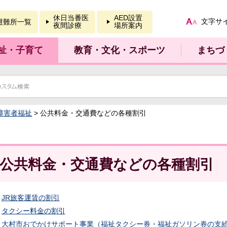
報を開く
休日当番医
AED設置
文字サ
避難所一覧
夜間診療
場所案内
祉・子育て
教育・文化・スポーツ
まちづ
障害者福祉
> 公共料金・交通費などの各種割引
公共料金・交通費などの各種割引
JR旅客運賃の割引
タクシー料金の割引
大村市おでかけサポート事業（福祉タクシー券・福祉ガソリン券の支