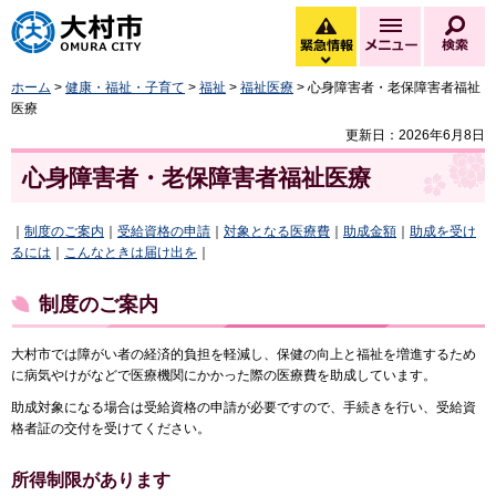
大村市
緊急情報
メニュー
検
緊急情報を開く
ホーム
>
健康・福祉・子育て
>
福祉
>
福祉医療
> 心身障害者・老保障害者福祉
医療
更新日：2026年6月8日
心身障害者・老保障害者福祉医療
｜
制度のご案内
｜
受給資格の申請
｜
対象となる医療費
｜
助成金額
｜
助成を受け
るには
｜
こんなときは届け出を
｜
制度のご案内
大村市では障がい者の経済的負担を軽減し、保健の向上と福祉を増進するため
に病気やけがなどで医療機関にかかった際の医療費を助成しています。
助成対象になる場合は受給資格の申請が必要ですので、手続きを行い、受給資
格者証の交付を受けてください。
所得制限があります