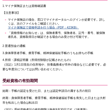
1.マイナ保険証または資格確認書
【注意事項】
マイナ保険証の場合、窓口でマイナポータルへログインが必要です。詳し
くは、次のファイルをご確認ください。
マイナ保険証で資格申請を行う場合（PDF：423KB）
「資格情報のお知らせ」は、保険者番号、保険者名、記号・番号、被保険
者氏名、資格取得日が確認できる場合のみ受け付け可能です。
2.普通預金の通帳
3.身体障害者手帳、療育手帳、精神保健福祉手帳のうちお持ちの手帳
4.所得・課税証明書（所得控除額が記載されたもの）
（注記）1月1日現在の住所地や、扶養義務者が市外の場合などに必要です。必
要な年度分についてはお問い合わせください。
受給資格の有効期間
始期：手帳の認定を受けた日、または認定申請日の属する月の初日
終期：身体障害者手帳、療育手帳、精神保健福祉手帳を喪失した日または大村
市を転出した場合は転出日
（注記）受給資格者証の有効期限は毎年9月30日です（1年更新）。