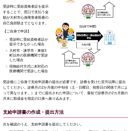
受診時に受給資格者証を提示
することで、窓口で支払う金
額が大村市心身障害者医療の
自己負担額までとなります。
【ご自身で申請】
受診時に受給資格者証が
提示できなかった場合
大村市・諫早市・東彼3
町以外の医療機関で受診
した場合
現物給付方式に未対応の
医療機関で受診した場合
受診後にご自身で支給申請書の提出が必要です。診療を受けた翌月以降に提出
してください。診療月の2か月後の中旬頃（土・日曜日、祝祭日の関係で月によ
って異なります。）までに提出された申請について、最短で診療月の2カ月後の
月末に助成金を指定の口座へ振り込みます。
支給申請書の作成・提出方法
次を確認のうえ、支給申請書を提出してください。