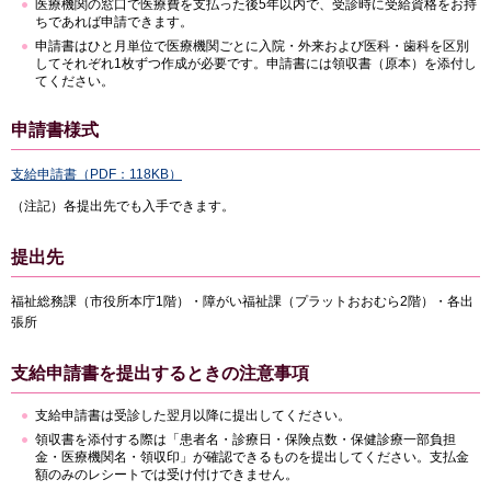
医療機関の窓口で医療費を支払った後5年以内で、受診時に受給資格をお持
ちであれば申請できます。
申請書はひと月単位で医療機関ごとに入院・外来および医科・歯科を区別
してそれぞれ1枚ずつ作成が必要です。申請書には領収書（原本）を添付し
てください。
申請書様式
支給申請書（PDF：118KB）
（注記）各提出先でも入手できます。
提出先
福祉総務課（市役所本庁1階）・障がい福祉課（プラットおおむら2階）・各出
張所
支給申請書を提出するときの注意事項
支給申請書は受診した翌月以降に提出してください。
領収書を添付する際は「患者名・診療日・保険点数・保健診療一部負担
金・医療機関名・領収印」が確認できるものを提出してください。支払金
額のみのレシートでは受け付けできません。