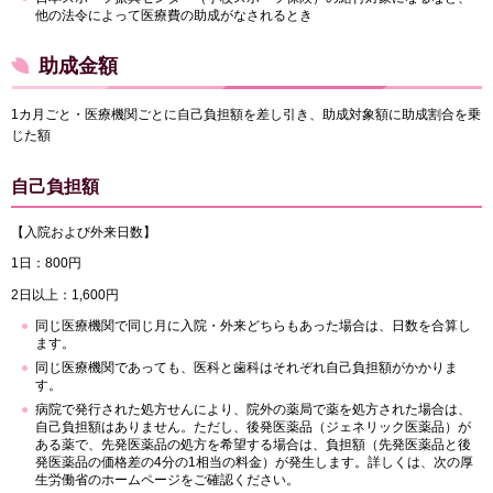
他の法令によって医療費の助成がなされるとき
助成金額
1カ月ごと・医療機関ごとに自己負担額を差し引き、助成対象額に助成割合を乗
じた額
自己負担額
【入院および外来日数】
1日：800円
2日以上：1,600円
同じ医療機関で同じ月に入院・外来どちらもあった場合は、日数を合算し
ます。
同じ医療機関であっても、医科と歯科はそれぞれ自己負担額がかかりま
す。
病院で発行された処方せんにより、院外の薬局で薬を処方された場合は、
自己負担額はありません。ただし、後発医薬品（ジェネリック医薬品）が
ある薬で、先発医薬品の処方を希望する場合は、負担額（先発医薬品と後
発医薬品の価格差の4分の1相当の料金）が発生します。詳しくは、次の厚
生労働省のホームページをご確認ください。