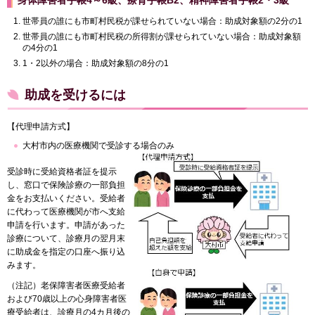
世帯員の誰にも市町村民税が課せられていない場合：助成対象額の2分の1
世帯員の誰にも市町村民税の所得割が課せられていない場合：助成対象額
の4分の1
1・2以外の場合：助成対象額の8分の1
助成を受けるには
【代理申請方式】
大村市内の医療機関で受診する場合のみ
受診時に受給資格者証を提示
し、窓口で保険診療の一部負担
金をお支払いください。受給者
に代わって医療機関が市へ支給
申請を行います。申請があった
診療について、診療月の翌月末
に助成金を指定の口座へ振り込
みます。
（注記）老保障害者医療受給者
および70歳以上の心身障害者医
療受給者は、診療月の4カ月後の