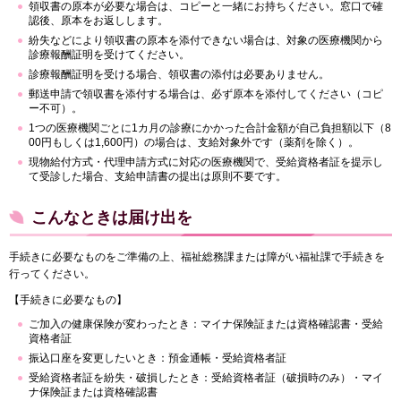
領収書の原本が必要な場合は、コピーと一緒にお持ちください。窓口で確
認後、原本をお返しします。
紛失などにより領収書の原本を添付できない場合は、対象の医療機関から
診療報酬証明を受けてください。
診療報酬証明を受ける場合、領収書の添付は必要ありません。
郵送申請で領収書を添付する場合は、必ず原本を添付してください（コピ
ー不可）。
1つの医療機関ごとに1カ月の診療にかかった合計金額が自己負担額以下（8
00円もしくは1,600円）の場合は、支給対象外です（薬剤を除く）。
現物給付方式・代理申請方式に対応の医療機関で、受給資格者証を提示し
て受診した場合、支給申請書の提出は原則不要です。
こんなときは届け出を
手続きに必要なものをご準備の上、福祉総務課または障がい福祉課で手続きを
行ってください。
【手続きに必要なもの】
ご加入の健康保険が変わったとき：マイナ保険証または資格確認書・受給
資格者証
振込口座を変更したいとき：預金通帳・受給資格者証
受給資格者証を紛失・破損したとき：受給資格者証（破損時のみ）・マイ
ナ保険証または資格確認書