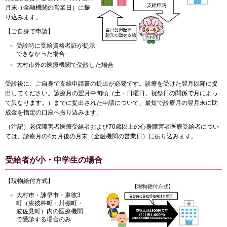
月末（金融機関の営業日）に振
り込みます。
【ご自身で申請】
受診時に受給資格者証が提示
できなかった場合
大村市外の医療機関で受診した場合
受診後に、ご自身で支給申請書の提出が必要です。診療を受けた翌月以降に提
出してください。診療月の翌月中旬頃（土・日曜日、祝祭日の関係で月によっ
て異なります。）までに提出された申請について、最短で診療月の翌月末に助
成金を指定の口座へ振り込みます。
（注記）老保障害者医療受給者および70歳以上の心身障害者医療受給者につい
ては、診療月の4カ月後の月末（金融機関の営業日）に振り込みます。
受給者が小・中学生の場合
【現物給付方式】
大村市・諫早市・東彼3
町（東彼杵町・川棚町・
波佐見町）内の医療機関
で受診する場合のみ