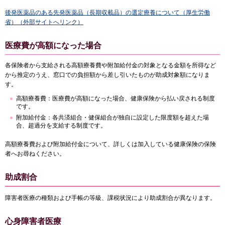
後発医薬品のある先発医薬品（長期収載品）の選定療養について（厚生労働
省）（外部サイトへリンク）
医療費が高額になった場合
各保険者から支給される高額療養費や附加給付金の対象となる金額を所得など
から推定のうえ、窓口での負担額から差し引いたものが助成対象額になりま
す。
高額療養費：医療費が高額になった場合、健康保険から払い戻される制度
です。
附加給付金：各共済組合・健保組合が独自に設定した限度額を超えた場
合、超過分を支給する制度です。
高額療養費および附加給付金について、詳しくは加入している健康保険の保険
者へお尋ねください。
助成割合
障害者医療の種類および手帳の等級、課税状況により助成割合が異なります。
心身障害者医療