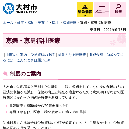
大村市
緊急情報
メニュー
検
緊急情報を開く
ホーム
>
健康・福祉・子育て
>
福祉
>
福祉医療
> 寡婦・寡男福祉医療
更新日：2026年6月8日
寡婦・寡男福祉医療
｜
制度のご案内
｜
受給資格の申請
｜
対象となる医療費
｜
助成金額
｜
助成を受け
るには
｜
こんなときは届け出を
｜
制度のご案内
大村市では配偶者と死別または離別し、現に婚姻をしていない次の年齢の人の
経済的負担を軽減し、保健の向上と福祉を増進するために病気やけがなどで医
療機関にかかった際の医療費を助成しています。
寡婦医療：満50歳から70歳未満の女性
寡男（やもお）医療：満68歳から70歳未満の男性
助成対象になる場合は受給資格の申請が必要ですので、手続きを行い、受給資
格者証の交付を受けてください。