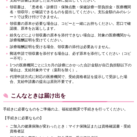
支給申請書は受診した翌月以降に提出してください。
領収書は、「患者名・診療日・保険点数・保健診療一部負担金・医療機関
名・領収印」が確認できるものを提出してください。支払金額のみのレシ
ートでは受け付けできません。
領収書の原本が必要な場合は、コピーと一緒にお持ちください。窓口で確
認後、原本をお返しします。
紛失などにより領収書の原本を添付できない場合は、対象の医療機関から
診療報酬証明を受けてください。
診療報酬証明を受ける場合、領収書の添付は必要ありません。
郵送申請で領収書を添付する場合は、必ず原本を添付してください（コピ
ー不可）。
1つの医療機関ごとに1カ月の診療にかかった合計金額が自己負担額以下の
場合は、支給対象外です（薬剤を除く）。
代理申請方式に対応の医療機関で、受給資格者証を提示して受診した場
合、支給申請書の提出は原則不要です。
こんなときは届け出を
手続きに必要なものをご準備の上、福祉総務課で手続きを行ってください。
【手続きに必要なもの】
ご加入の健康保険が変わったとき：マイナ保険証または資格確認書・受給
資格者証