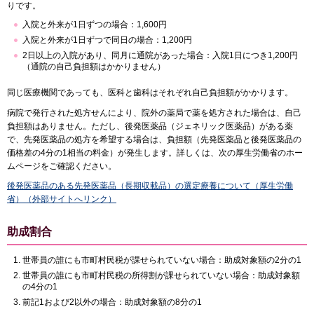
りです。
入院と外来が1日ずつの場合：1,600円
入院と外来が1日ずつで同日の場合：1,200円
2日以上の入院があり、同月に通院があった場合：入院1日につき1,200円
（通院の自己負担額はかかりません）
同じ医療機関であっても、医科と歯科はそれぞれ自己負担額がかかります。
病院で発行された処方せんにより、院外の薬局で薬を処方された場合は、自己
負担額はありません。ただし、後発医薬品（ジェネリック医薬品）がある薬
で、先発医薬品の処方を希望する場合は、負担額（先発医薬品と後発医薬品の
価格差の4分の1相当の料金）が発生します。詳しくは、次の厚生労働省のホー
ムページをご確認ください。
後発医薬品のある先発医薬品（長期収載品）の選定療養について（厚生労働
省）（外部サイトへリンク）
助成割合
世帯員の誰にも市町村民税が課せられていない場合：助成対象額の2分の1
世帯員の誰にも市町村民税の所得割が課せられていない場合：助成対象額
の4分の1
前記1および2以外の場合：助成対象額の8分の1