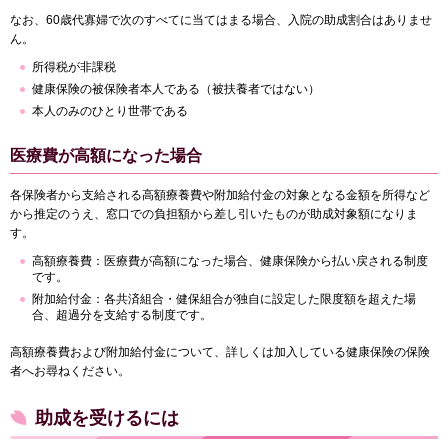
なお、60歳代寡婦で次のすべてに当てはまる場合、入院の助成割合はありませ
ん。
所得税が非課税
健康保険の被保険者本人である（被扶養者ではない）
本人のみのひとり世帯である
医療費が高額になった場合
各保険者から支給される高額療養費や附加給付金の対象となる金額を所得など
から推定のうえ、窓口での負担額から差し引いたものが助成対象額になりま
す。
高額療養費：医療費が高額になった場合、健康保険から払い戻される制度
です。
附加給付金：各共済組合・健保組合が独自に設定した限度額を超えた場
合、超過分を支給する制度です。
高額療養費および附加給付金について、詳しくは加入している健康保険の保険
者へお尋ねください。
助成を受けるには