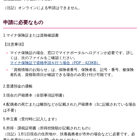
（注記）オンラインによる申請はできません。
申請に必要なもの
1.マイナ保険証または資格確認書
【注意事項】
マイナ保険証の場合、窓口でマイナポータルへログインが必要です。詳し
くは、次のファイルをご確認ください。
マイナ保険証で資格申請を行う場合（PDF：423KB）
「資格情報のお知らせ」は、保険者番号、保険者名、記号・番号、被保険
者氏名、資格取得日が確認できる場合のみ受け付け可能です。
2.普通預金の通帳
3.現在の戸籍謄本（全部事項証明書）
4.配偶者の死亡または離別などが記載された戸籍謄本（3に記載されている場合
は不要）
5.申立書（受付時に記入します）
6.所得・課税証明書（所得控除額が記載されたもの）
（注記）1月1日現在の住所地や、扶養義務者が市外の場合などに必要です。必
要な年度分についてはお問い合わせください。