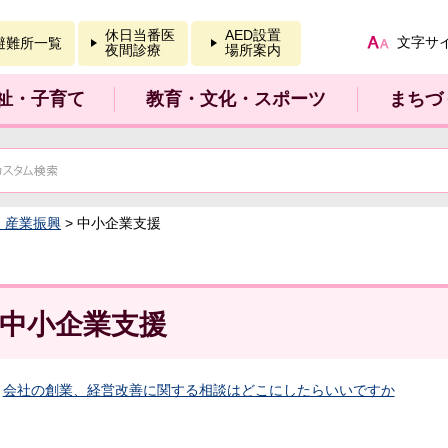
報を開く
休日当番医
AED設置
文字サ
避難所一覧
夜間診療
場所案内
祉・子育て
教育・文化・スポーツ
まちづ
：産業振興
> 中小企業支援
中小企業支援
会社の創業、経営改善に関する相談はどこにしたらいいですか