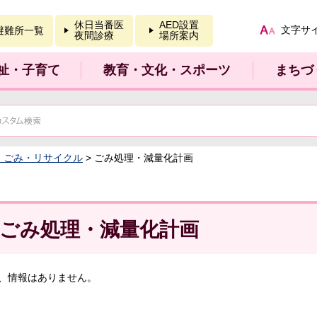
報を開く
休日当番医
AED設置
文字サ
避難所一覧
夜間診療
場所案内
祉・子育て
教育・文化・スポーツ
まちづ
：ごみ・リサイクル
> ごみ処理・減量化計画
ごみ処理・減量化計画
、情報はありません。