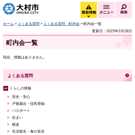
大村市
緊急情報
メニュー
検
緊急情報を開く
ホーム
>
よくある質問
>
よくある質問：町内会
> 町内会一覧
更新日：2025年3月29日
町内会一覧
現在、情報はありません。
よくある質問
くらしの情報
安全・安心
戸籍届出・住民登録
パスポート
住まい
税金
生活衛生・食の安全