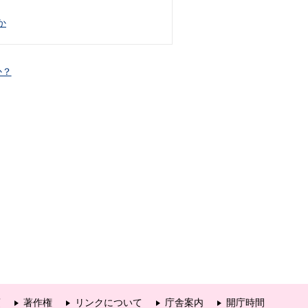
か
か？
項
著作権
リンクについて
庁舎案内
開庁時間