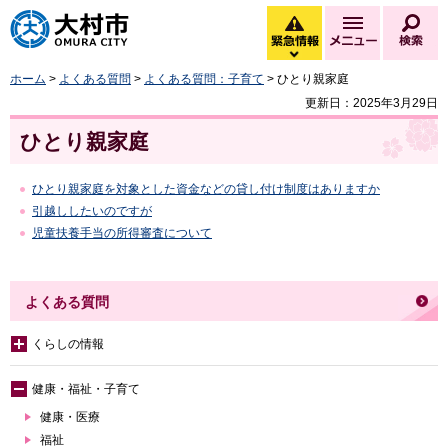
大村市
緊急情報
メニュー
検
緊急情報を開く
ホーム
>
よくある質問
>
よくある質問：子育て
> ひとり親家庭
更新日：2025年3月29日
ひとり親家庭
ひとり親家庭を対象とした資金などの貸し付け制度はありますか
引越ししたいのですが
児童扶養手当の所得審査について
よくある質問
くらしの情報
健康・福祉・子育て
健康・医療
福祉