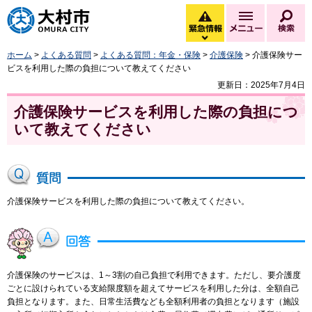
大村市
緊急情報
メニュー
検
緊急情報を開く
ホーム
>
よくある質問
>
よくある質問：年金・保険
>
介護保険
> 介護保険サー
ビスを利用した際の負担について教えてください
更新日：2025年7月4日
介護保険サービスを利用した際の負担につ
いて教えてください
介護保険サービスを利用した際の負担について教えてください。
介護保険のサービスは、1～3割の自己負担で利用できます。ただし、要介護度
ごとに設けられている支給限度額を超えてサービスを利用した分は、全額自己
負担となります。また、日常生活費なども全額利用者の負担となります（施設