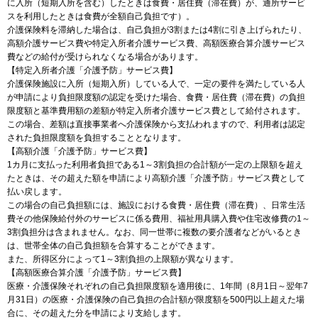
に入所（短期入所を含む）したときは食費・居住費（滞在費）が、通所サービ
スを利用したときは食費が全額自己負担です）。
介護保険料を滞納した場合は、自己負担が3割または4割に引き上げられたり、
高額介護サービス費や特定入所者介護サービス費、高額医療合算介護サービス
費などの給付が受けられなくなる場合があります。
【特定入所者介護「介護予防」サービス費】
介護保険施設に入所（短期入所）している人で、一定の要件を満たしている人
が申請により負担限度額の認定を受けた場合、食費・居住費（滞在費）の負担
限度額と基準費用額の差額が特定入所者介護サービス費として給付されます。
この場合、差額は直接事業者へ介護保険から支払われますので、利用者は認定
された負担限度額を負担することとなります。
【高額介護「介護予防」サービス費】
1カ月に支払った利用者負担である1～3割負担の合計額が一定の上限額を超え
たときは、その超えた額を申請により高額介護「介護予防」サービス費として
払い戻します。
この場合の自己負担額には、施設における食費・居住費（滞在費）、日常生活
費その他保険給付外のサービスに係る費用、福祉用具購入費や住宅改修費の1～
3割負担分は含まれません。なお、同一世帯に複数の要介護者などがいるとき
は、世帯全体の自己負担額を合算することができます。
また、所得区分によって1～3割負担の上限額が異なります。
【高額医療合算介護「介護予防」サービス費】
医療・介護保険それぞれの自己負担限度額を適用後に、1年間（8月1日～翌年7
月31日）の医療・介護保険の自己負担の合計額が限度額を500円以上超えた場
合に、その超えた分を申請により支給します。