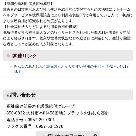
【訪問介護利用者負担額減額】
障害者の日常生活および社会生活を総合的に支援するための法律によるホーム
ヘルプサービスを境界層該当により利用者負担0円で利用している人は、申請に
より自己負担が軽減される制度があります。
【社会福祉法人などによる利用者負担の軽減】
低所得者が社会福祉法人などの行うサービスを利用した際の利用者負担が申請
により軽減されます。収入や世帯の状況などを総合的に判断して、生計が困難
な者として市が認めた人が対象となります。
関連リンク
みんなのあんしん介護保険～わかりやすい利用の手引～（PDF：4,017
KB）
お問い合わせ
福祉保健部長寿介護課給付グループ
856-0832 大村市本町458番地2 プラットおおむら2階
電話番号：0957-20-7301
ファクス番号：0957-53-1978