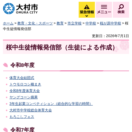
大村市
緊急情報
メニュー
検
緊急情報を開く
ホーム
>
教育・文化・スポーツ
>
教育
>
市立学校
>
中学校
>
桜が原中学校
> 桜
中生徒情報発信部
更新日：2026年7月1日
桜中生徒情報発信部（生徒による作成）
令和8年度
体育大会結団式
トウモロコシ種まき
令和8年度体育大会
ヤングコーン摘果
3年生起業コンペティション（総合的な学習の時間）
大村市中学校総合体育大会
もろこしフェス
令和7年度