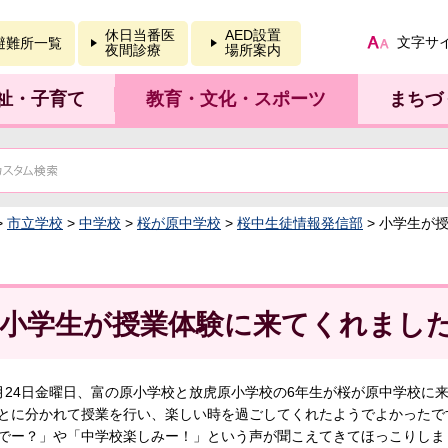
報を開く
休日当番医
AED設置
文字サ
避難所一覧
夜間診療
場所案内
祉・子育て
教育・文化・スポーツ
まちづ
>
市立学校
>
中学校
>
桜が原中学校
>
桜中生徒情報発信部
> 小学生が
小学生が授業体験に来てくれまし
月24日金曜日、富の原小学校と放虎原小学校の6年生が桜が原中学校に
とに分かれて授業を行い、楽しい時を過ごしてくれたようでよかったで
でー？」や「中学校楽しみー！」という声が聞こえてきてほっこりしま