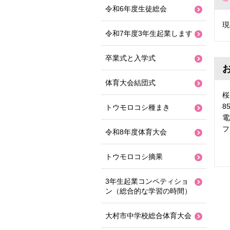
令和6年度生徒総会
現
令和7年度3年生起業します
卒業式と入学式
体育大会結団式
桜
8
トウモロコシ種まき
電
フ
令和8年度体育大会
トウモロコシ摘果
3年生起業コンペティショ
ン（総合的な学習の時間）
大村市中学校総合体育大会