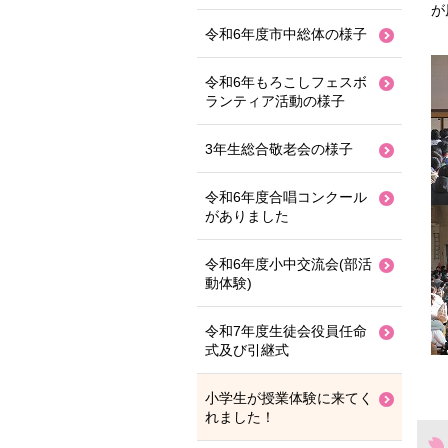
が
令和6年度市中総体の様子
令和6年もろこしフェスボ
ランティア活動の様子
3年生総合敬老会の様子
令和6年度合唱コンクール
がありました
令和6年度小中交流会(部活
動体験)
令和7年度生徒会役員任命
式及び引継式
小学生が授業体験に来てく
れました！