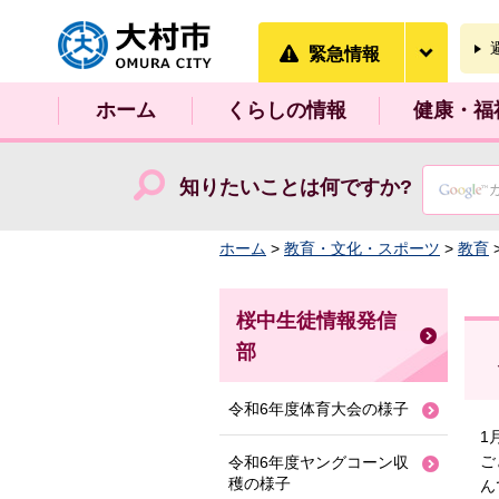
大村市
緊急情
緊急情報
ホーム
くらしの情報
健康・福
知りたいことは何ですか?
ホーム
>
教育・文化・スポーツ
>
教育
桜中生徒情報発信
部
令和6年度体育大会の様子
1
ご
令和6年度ヤングコーン収
穫の様子
ん