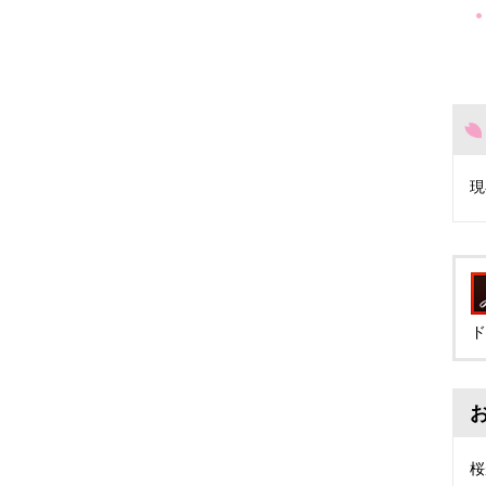
現
ド
桜