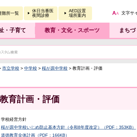
報を開く
休日当番医
AED設置
文字サ
避難所一覧
夜間診療
場所案内
祉・子育て
教育・文化・スポーツ
まちづ
>
市立学校
>
中学校
>
桜が原中学校
> 教育計画・評価
教育計画・評価
学校経営方針
桜が原中学校いじめ防止基本方針（令和8年度改定）（PDF：353KB）
道徳教育全体計画（PDF：166KB）