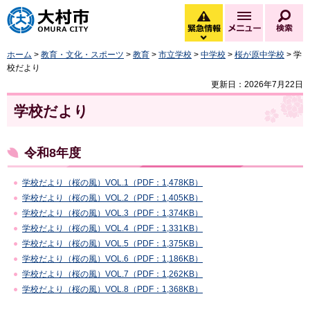
大村市
緊急情報
メニュー
検
緊急情報を開く
ホーム
>
教育・文化・スポーツ
>
教育
>
市立学校
>
中学校
>
桜が原中学校
> 学
校だより
更新日：2026年7月22日
学校だより
令和8年度
学校だより（桜の風）VOL.1（PDF：1,478KB）
学校だより（桜の風）VOL.2（PDF：1,405KB）
学校だより（桜の風）VOL.3（PDF：1,374KB）
学校だより（桜の風）VOL.4（PDF：1,331KB）
学校だより（桜の風）VOL.5（PDF：1,375KB）
学校だより（桜の風）VOL.6（PDF：1,186KB）
学校だより（桜の風）VOL.7（PDF：1,262KB）
学校だより（桜の風）VOL.8（PDF：1,368KB）