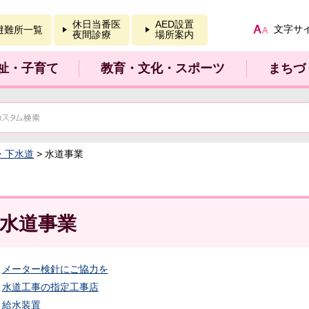
報を開く
休日当番医
AED設置
文字サ
避難所一覧
夜間診療
場所案内
祉・子育て
教育・文化・スポーツ
まちづ
・下水道
> 水道事業
水道事業
メーター検針にご協力を
水道工事の指定工事店
給水装置