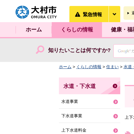
大村市
緊急情
緊急情報
ホーム
くらしの情報
健康・福
知りたいことは何ですか?
ホーム
>
くらしの情報
>
住まい
>
水道
水道・下水道
水道事業
下水道事業
上下
上下水道料金