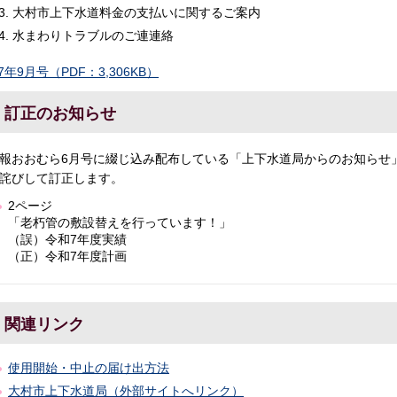
大村市上下水道料金の支払いに関するご案内
水まわりトラブルのご連連絡
7年9月号（PDF：3,306KB）
訂正のお知らせ
報おおむら6月号に綴じ込み配布している「上下水道局からのお知らせ
詫びして訂正します。
2ページ
「老朽管の敷設替えを行っています！」
（誤）令和7年度実績
（正）令和7年度計画
関連リンク
使用開始・中止の届け出方法
大村市上下水道局（外部サイトへリンク）