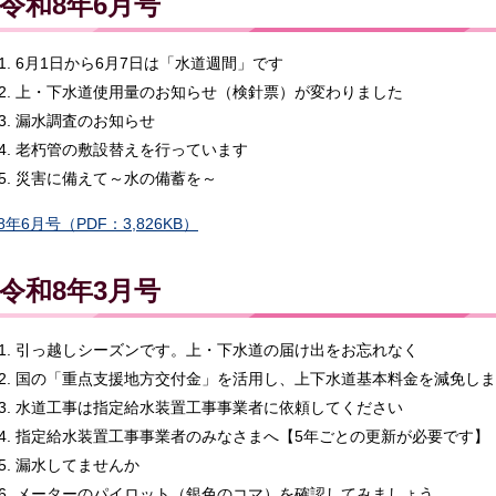
令和8年6月号
6月1日から6月7日は「水道週間」です
上・下水道使用量のお知らせ（検針票）が変わりました
漏水調査のお知らせ
老朽管の敷設替えを行っています
災害に備えて～水の備蓄を～
8年6月号（PDF：3,826KB）
令和8年3月号
引っ越しシーズンです。上・下水道の届け出をお忘れなく
国の「重点支援地方交付金」を活用し、上下水道基本料金を減免しま
水道工事は指定給水装置工事事業者に依頼してください
指定給水装置工事事業者のみなさまへ【5年ごとの更新が必要です】
漏水してませんか
メーターのパイロット（銀色のコマ）を確認してみましょう