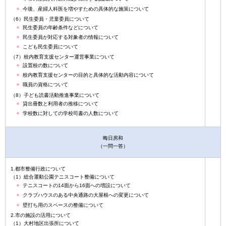
今後、産婦人科医を増やすための具体的な施策について
（6）民生委員・児童委員について
民生委員の年齢条件などについて
民生委員が対応する対象者の情報について
こども民生委員について
（7）校内教育支援センター運営事業について
設置校の数について
校内教育支援センターの目的と具体的な活動内容について
職員の資格について
（8）子ども読書活動推進事業について
貸出冊数と利用者の推移について
学校数に対しての学校司書の人数について
晦日房和
（一問一答）
1.都市整備行政について
（1）総合運動公園テニスコート整備について
テニスコートの14面から16面への増設について
クラブハウスのある中央通路の大屋根への変更について
壁打ち用のスペースの整備について
2.市の施設の活用について
（1）大村地区出張所について