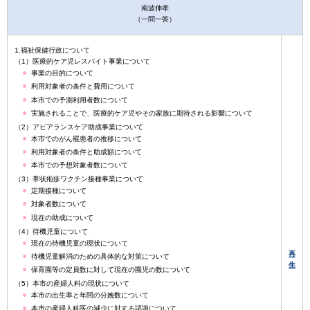
南波伸孝
（一問一答）
1.福祉保健行政について
（1）医療的ケア児レスパイト事業について
事業の目的について
利用対象者の条件と費用について
本市での予測利用者数について
実施されることで、医療的ケア児やその家族に期待される影響について
（2）アピアランスケア助成事業について
本市でのがん罹患者の推移について
利用対象者の条件と助成額について
本市での予想対象者数について
（3）帯状疱疹ワクチン接種事業について
定期接種について
対象者数について
現在の助成について
（4）待機児童について
現在の待機児童の現状について
再
待機児童解消のための具体的な対策について
生
保育園等の定員数に対して現在の園児の数について
（5）本市の産婦人科の現状について
本市の出生率と年間の分娩数について
本市の産婦人科医の減少に対する認識について