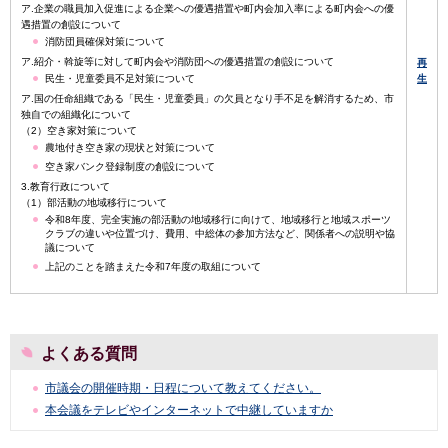
ア.企業の職員加入促進による企業への優遇措置や町内会加入率による町内会への優
遇措置の創設について
消防団員確保対策について
ア.紹介・斡旋等に対して町内会や消防団への優遇措置の創設について
再
民生・児童委員不足対策について
生
ア.国の任命組織である「民生・児童委員」の欠員となり手不足を解消するため、市
独自での組織化について
（2）空き家対策について
農地付き空き家の現状と対策について
空き家バンク登録制度の創設について
3.教育行政について
（1）部活動の地域移行について
令和8年度、完全実施の部活動の地域移行に向けて、地域移行と地域スポーツ
クラブの違いや位置づけ、費用、中総体の参加方法など、関係者への説明や協
議について
上記のことを踏まえた令和7年度の取組について
よくある質問
市議会の開催時期・日程について教えてください。
本会議をテレビやインターネットで中継していますか