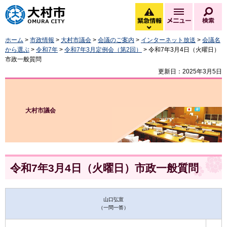
大村市
緊急情報
メニュー
検
緊急情報を開く
ホーム
>
市政情報
>
大村市議会
>
会議のご案内
>
インターネット放送
>
会議名
から選ぶ
>
令和7年
>
令和7年3月定例会（第2回）
> 令和7年3月4日（火曜日）
市政一般質問
更新日：2025年3月5日
大村市議会
令和7年3月4日（火曜日）市政一般質問
山口弘宣
（一問一答）