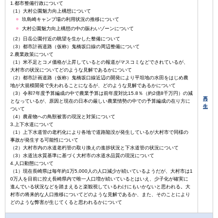
1.都市整備行政について
（1）大村公園魅力向上構想について
玖島崎キャンプ場の利用状況の推移について
大村公園魅力向上構想の中の賑わいゾーンについて
（2）日岳公園付近の眺望を生かした整備について
（3）都市計画道路（仮称）鬼橋坂口線の周辺整備について
2.農業政策について
（1）米不足とコメ価格が上昇しているとの報道がマスコミなどでされているが、
大村市の状況についてどのような見解であるかについて
（2）都市計画道路（仮称）鬼橋坂口線近辺の開発により平坦地の水田をはじめ農
地が大規模開発で失われることになるが、どのような見解であるかについて
（3）令和7年度予算編成の中で農業予算は前年度対比15.8％（約2億8千万円）の減
再
となっているが、原因と現在の日本の厳しい農業情勢の中での予算編成の在り方に
生
ついて
（4）農産物への鳥獣被害の現況と対策について
3.上下水道について
（1）上下水道管の老朽化により各地で道路陥没が発生しているが大村市で同様の
事故が発生する可能性について
（2）大村市内の水道老朽管の取り換えの進捗状況と下水道管の状況について
（3）水道法水質基準に基づく大村市の水道水品質の現況について
4.人口動態について
（1）現在長崎県は毎年約1万5,000人の人口減少が続いているようだが、大村市は1
0万人を目前に控え長崎県内で唯一人口増が続いているとはいえ、少子化が確実に
進んでいる状況などを踏まえると楽観視しているわけにもいかないと思われる。大
村市の将来的な人口推移についてどのような見解であるか、また、そのことにより
どのような弊害が生じてくると思われるかについて