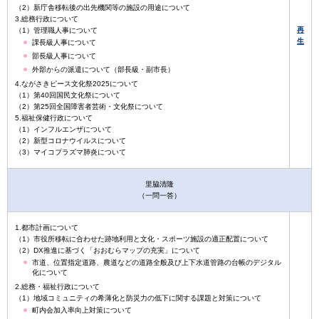
（2）新庁舎移転後の出先機関等の施設の用途について
3.総務行政について
再
（1）管理職人事について
生
課長級人事について
部長級人事について
外部からの派遣について（部長級・副市長）
4.ながさきピース文化祭2025について
（1）第40回国民文化祭について
（2）第25回全国障害者芸術・文化祭について
5.福祉保健行政について
（1）インフルエンザについて
（2）新型コロナウイルスについて
（3）マイコプラズマ肺炎について
里脇清隆
（一問一答）
1.都市計画について
（1）市役所移転に合わせた跡地利用と文化・スポーツ施設の適正配置について
（2）DX推進に基づく「おおむらマップの充実」について
市道、位置指定道路、農道などの道路全般及び上下水道管路の台帳のデジタル
化について
2.総務・福祉行政について
（1）地域コミュニティの希薄化と防災力の低下に関する課題と対策について
町内会加入率向上対策について