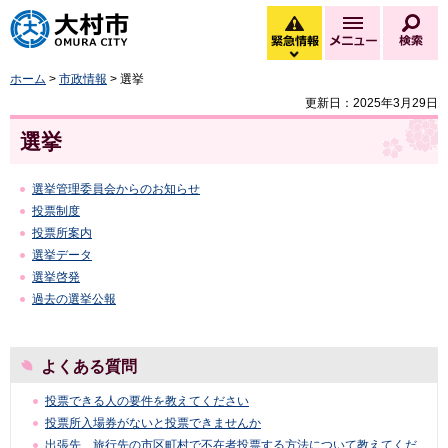
大村市
緊急情報
メニュー
検
緊急情報を開く
ホーム
>
市政情報
> 選挙
更新日：2025年3月29日
選挙
選挙管理委員会からのお知らせ
投票制度
投票所案内
選挙データ
選挙啓発
過去の選挙公報
よくある質問
投票できる人の要件を教えてください
投票所入場券がないと投票できませんか
出張先、旅行先の市区町村で不在者投票する方法について教えてくだ