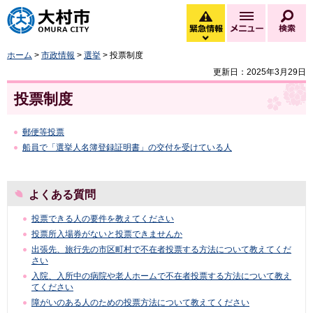
大村市
緊急情報
メニュー
検
緊急情報を開く
ホーム
>
市政情報
>
選挙
> 投票制度
更新日：2025年3月29日
投票制度
郵便等投票
船員で「選挙人名簿登録証明書」の交付を受けている人
よくある質問
投票できる人の要件を教えてください
投票所入場券がないと投票できませんか
出張先、旅行先の市区町村で不在者投票する方法について教えてくだ
さい
入院、入所中の病院や老人ホームで不在者投票する方法について教え
てください
障がいのある人のための投票方法について教えてください