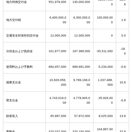
地方特例交付金
551,979,000
130,000,000
0
6
6,400,000,0
6,300,000,0
100,000,00
地方交付税
1.6
00
00
0
交通安全対策特別交付金
12,000,000
12,000,000
0
0.0
-18.
分担金および負担金
161,877,000
197,388,000
-35,511,000
0
使用料および手数料
684,457,000
689,691,000
-5,234,000
-0.8
10,826,656,
9,789,168,0
1,037,488,
国庫支出金
10.6
000
00
000
4,743,019,0
4,778,945,0
-35,926,00
県支出金
-0.8
00
00
0
財産収入
65,997,000
57,972,000
8,025,000
13.8
104,887,00
寄附金
425,037,000
320,150,000
32.8