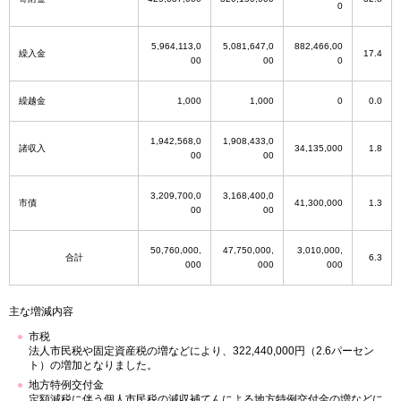
0
5,964,113,0
5,081,647,0
882,466,00
繰入金
17.4
00
00
0
繰越金
1,000
1,000
0
0.0
1,942,568,0
1,908,433,0
諸収入
34,135,000
1.8
00
00
3,209,700,0
3,168,400,0
市債
41,300,000
1.3
00
00
50,760,000,
47,750,000,
3,010,000,
合計
6.3
000
000
000
主な増減内容
市税
法人市民税や固定資産税の増などにより、322,440,000円（2.6パーセン
ト）の増加となりました。
地方特例交付金
定額減税に伴う個人市民税の減収補てんによる地方特例交付金の増などに