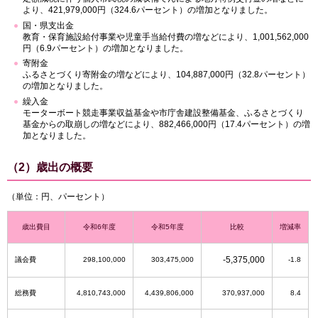
より、421,979,000円（324.6パーセント）の増加となりました。
国・県支出金
教育・保育施設給付事業や児童手当給付費の増などにより、1,001,562,000
円（6.9パーセント）の増加となりました。
寄附金
ふるさとづくり寄附金の増などにより、104,887,000円（32.8パーセント）
の増加となりました。
繰入金
モーターボート競走事業収益基金や市庁舎建設整備基金、ふるさとづくり
基金からの取崩しの増などにより、882,466,000円（17.4パーセント）の増
加となりました。
（2）歳出の概要
（単位：円、パーセント）
歳出費目
令和6年度
令和5年度
比較
増減率
-5,375,000
議会費
298,100,000
303,475,000
-1.8
総務費
4,810,743,000
4,439,806,000
370,937,000
8.4