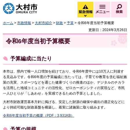
大村市
緊急情報
メニュー
検
緊急情報を開く
ホーム
>
市政情報
>
大村市紹介
>
財政
>
予算
> 令和6年度当初予算概要
更新日：2024年3月26日
令和6年度当初予算概要
予算編成に当たり
本市は、県内で唯一人口増加を続けており、令和6年度中には10万人に到達す
る見込みです。令和6年度の予算編成に当たっては、子育てや教育を含む福祉施
策の充実、スポーツなどを通じた健康づくりの推進のほか、デジタルのチカラ
を活用した地域コミュニティの活性化、ゼロカーボンシティの実現など、市民
一人ひとりが「しあわせ」を実感できるための予算としました。
大村市財政運営基本方針に掲げる、安定した財源の確保や歳出の適正化などに
より持続可能な財政基盤を構築し、着実に諸施策に取り組みます。
令和6年度当初予算の概要（PDF：3,931KB）
予算の規模