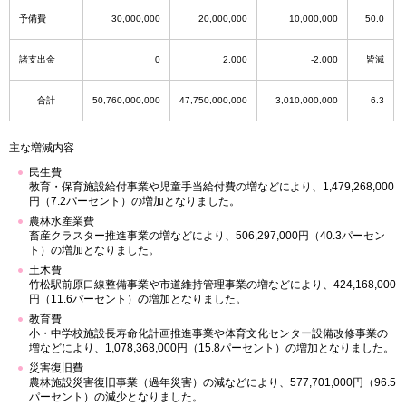
予備費
30,000,000
20,000,000
10,000,000
50.0
諸支出金
0
2,000
-2,000
皆減
合計
50,760,000,000
47,750,000,000
3,010,000,000
6.3
主な増減内容
民生費
教育・保育施設給付事業や児童手当給付費の増などにより、1,479,268,000
円（7.2パーセント）の増加となりました。
農林水産業費
畜産クラスター推進事業の増などにより、506,297,000円（40.3パーセン
ト）の増加となりました。
土木費
竹松駅前原口線整備事業や市道維持管理事業の増などにより、424,168,000
円（11.6パーセント）の増加となりました。
教育費
小・中学校施設長寿命化計画推進事業や体育文化センター設備改修事業の
増などにより、1,078,368,000円（15.8パーセント）の増加となりました。
災害復旧費
農林施設災害復旧事業（過年災害）の減などにより、577,701,000円（96.5
パーセント）の減少となりました。