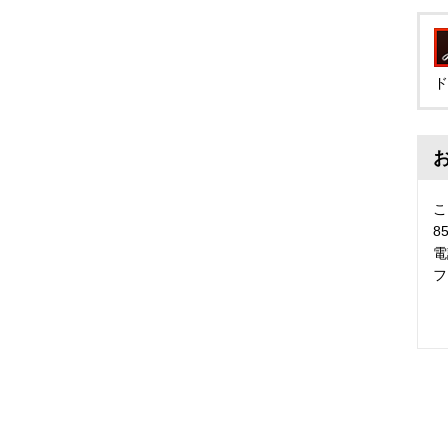
ド
こ
8
電
フ