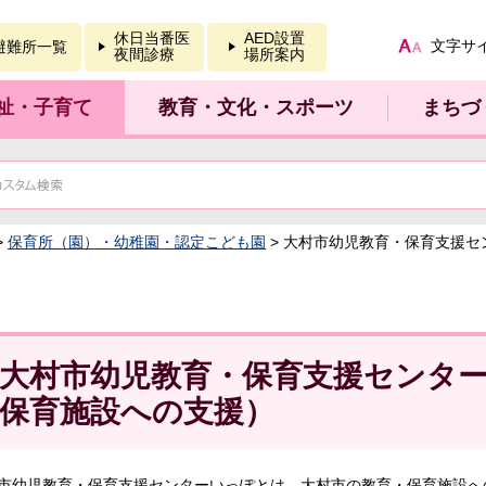
報を開く
休日当番医
AED設置
文字サ
避難所一覧
夜間診療
場所案内
祉・子育て
教育・文化・スポーツ
まちづ
>
保育所（園）・幼稚園・認定こども園
> 大村市幼児教育・保育支援
大村市幼児教育・保育支援センタ
保育施設への支援）
市幼児教育・保育支援センターいっぽとは、大村市の教育・保育施設へ