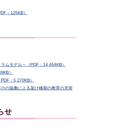
F：125KB）
モデル～（PDF：14,454KB）
9KB）
：5,270KB）
保小の協働による架け橋期の教育の充実
らせ
」