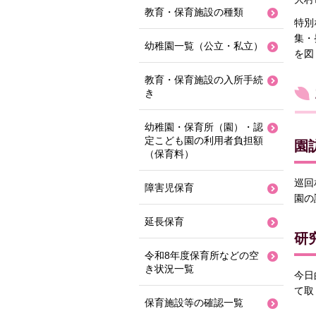
教育・保育施設の種類
特別
集・
幼稚園一覧（公立・私立）
を図
教育・保育施設の入所手続
き
幼稚園・保育所（園）・認
定こども園の利用者負担額
園
（保育料）
巡回
障害児保育
園の
延長保育
研
令和8年度保育所などの空
き状況一覧
今日
て取
保育施設等の確認一覧