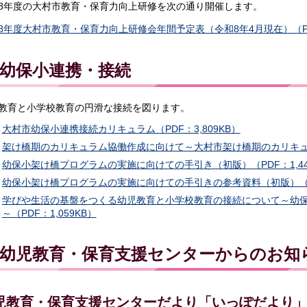
8年度の大村市教育・保育力向上研修を次の通り開催します。
8年度大村市教育・保育力向上研修会年間予定表（令和8年4月現在）（PD
幼保小連携・接続
教育と小学校教育の円滑な接続を図ります。
大村市幼保小連携接続カリキュラム（PDF：3,809KB）
架け橋期のカリキュラム協働作成に向けて～大村市架け橋期のカリキュラム
幼保小架け橋プログラムの実施に向けての手引き（初版）（PDF：1,44
幼保小架け橋プログラムの実施に向けての手引きの参考資料（初版）（PDF
学びや生活の基盤をつくる幼児教育と小学校教育の接続について～幼
～（PDF：1,059KB）
幼児教育・保育支援センターからのお知
児教育・保育支援センターだより「いっぽだより