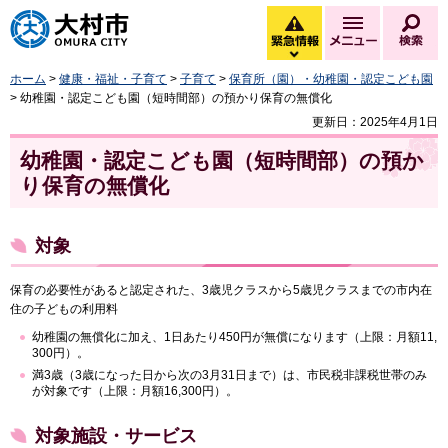
大村市
緊急情報
メニュー
検
緊急情報を開く
ホーム
>
健康・福祉・子育て
>
子育て
>
保育所（園）・幼稚園・認定こども園
> 幼稚園・認定こども園（短時間部）の預かり保育の無償化
更新日：2025年4月1日
幼稚園・認定こども園（短時間部）の預か
り保育の無償化
対象
保育の必要性があると認定された、3歳児クラスから5歳児クラスまでの市内在
住の子どもの利用料
幼稚園の無償化に加え、1日あたり450円が無償になります（上限：月額11,
300円）。
満3歳（3歳になった日から次の3月31日まで）は、市民税非課税世帯のみ
が対象です（上限：月額16,300円）。
対象施設・サービス