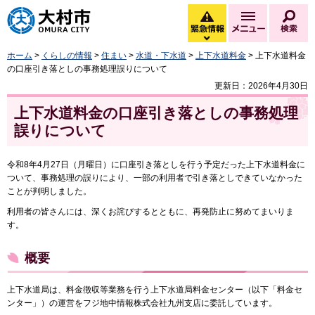
大村市
緊急情報
メニュー
検
緊急情報を開く
ホーム
>
くらしの情報
>
住まい
>
水道・下水道
>
上下水道料金
> 上下水道料金
の口座引き落としの事務処理誤りについて
更新日：2026年4月30日
上下水道料金の口座引き落としの事務処理
誤りについて
令和8年4月27日（月曜日）に口座引き落としを行う予定だった上下水道料金に
ついて、事務処理の誤りにより、一部の利用者で引き落としできていなかった
ことが判明しました。
利用者の皆さんには、深くお詫びするとともに、再発防止に努めてまいりま
す。
概要
上下水道局は、料金徴収等業務を行う上下水道局料金センター（以下「料金セ
ンター」）の運営をフジ地中情報株式会社九州支店に委託しています。