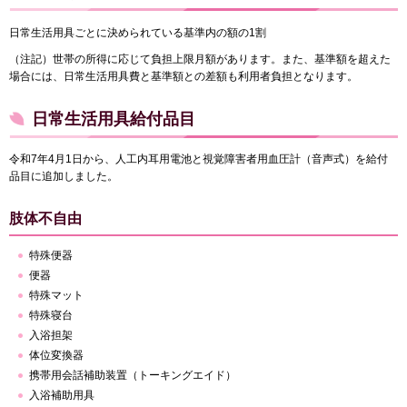
日常生活用具ごとに決められている基準内の額の1割
（注記）世帯の所得に応じて負担上限月額があります。また、基準額を超えた
場合には、日常生活用具費と基準額との差額も利用者負担となります。
日常生活用具給付品目
令和7年4月1日から、人工内耳用電池と視覚障害者用血圧計（音声式）を給付
品目に追加しました。
肢体不自由
特殊便器
便器
特殊マット
特殊寝台
入浴担架
体位変換器
携帯用会話補助装置（トーキングエイド）
入浴補助用具