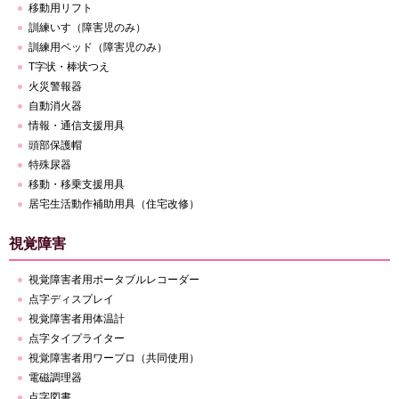
移動用リフト
訓練いす（障害児のみ）
訓練用ベッド（障害児のみ）
T字状・棒状つえ
火災警報器
自動消火器
情報・通信支援用具
頭部保護帽
特殊尿器
移動・移乗支援用具
居宅生活動作補助用具（住宅改修）
視覚障害
視覚障害者用ポータブルレコーダー
点字ディスプレイ
視覚障害者用体温計
点字タイプライター
視覚障害者用ワープロ（共同使用）
電磁調理器
点字図書