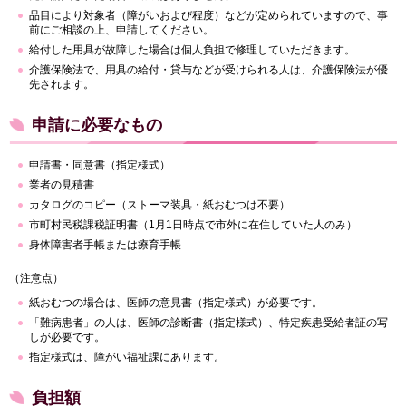
品目により対象者（障がいおよび程度）などが定められていますので、事
前にご相談の上、申請してください。
給付した用具が故障した場合は個人負担で修理していただきます。
介護保険法で、用具の給付・貸与などが受けられる人は、介護保険法が優
先されます。
申請に必要なもの
申請書・同意書（指定様式）
業者の見積書
カタログのコピー（ストーマ装具・紙おむつは不要）
市町村民税課税証明書（1月1日時点で市外に在住していた人のみ）
身体障害者手帳または療育手帳
（注意点）
紙おむつの場合は、医師の意見書（指定様式）が必要です。
「難病患者」の人は、医師の診断書（指定様式）、特定疾患受給者証の写
しが必要です。
指定様式は、障がい福祉課にあります。
負担額