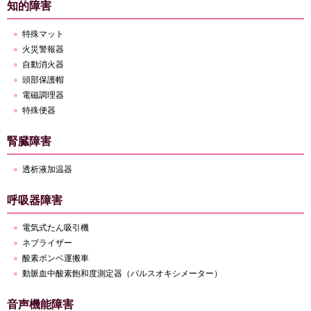
知的障害
特殊マット
火災警報器
自動消火器
頭部保護帽
電磁調理器
特殊便器
腎臓障害
透析液加温器
呼吸器障害
電気式たん吸引機
ネブライザー
酸素ボンベ運搬車
動脈血中酸素飽和度測定器（パルスオキシメーター）
音声機能障害