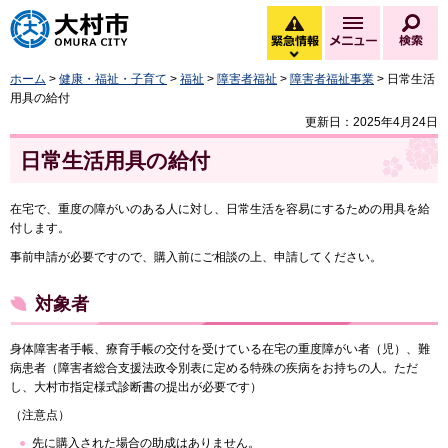
大村市
緊急情報
メニュー
検
緊急情報を開く
ホーム
>
健康・福祉・子育て
>
福祉
>
障害者福祉
>
障害者福祉事業
> 日常生活
用具の給付
更新日：2025年4月24日
日常生活用具の給付
在宅で、重度の障がいのある人に対し、日常生活を容易にするための用具を給
付します。
事前申請が必要ですので、購入前にご相談の上、申請してください。
対象者
身体障害者手帳、療育手帳の交付を受けている在宅の重度障がい者（児）、難
病患者（障害者総合支援法政令別表に定める特殊の疾病をお持ちの人。ただ
し、大村市指定様式診断書の提出が必要です）
（注意点）
先に購入された場合の助成はありません。