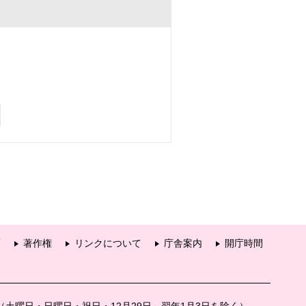
項
著作権
リンクについて
庁舎案内
開庁時間
分（土曜日・日曜日・祝日・12月29日～翌年1月3日を除く）