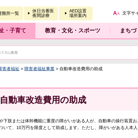
報を開く
休日当番医
AED設置
文字サ
避難所一覧
夜間診療
場所案内
祉・子育て
教育・文化・スポーツ
まちづ
障害者福祉
>
障害者福祉事業
> 自動車改造費用の助成
自動車改造費用の助成
や下肢または体幹機能に重度の障がいがある人が、自動車の操行装置お
ついて、10万円を限度として助成します。ただし、障がいがある人本