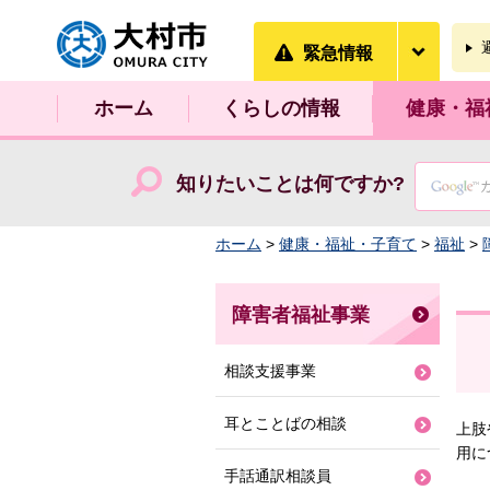
大村市
緊急情
緊急情報
ホーム
くらしの情報
健康・福
知りたいことは何ですか?
ホーム
>
健康・福祉・子育て
>
福祉
>
障害者福祉事業
相談支援事業
耳とことばの相談
上肢
用に
手話通訳相談員